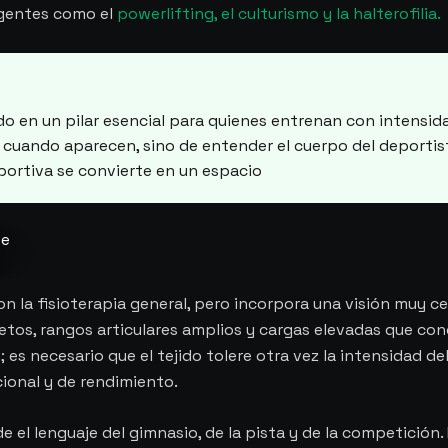
xigentes como el
powerlifting, el culturismo y la halterofilia.
do en un pilar esencial para quienes entrenan con intensid
nes cuando aparecen, sino de entender el cuerpo del deporti
deportiva se convierte en un espacio
te
n la fisioterapia general, pero incorpora una visión muy c
tos, rangos articulares amplios y cargas elevadas que condi
; es necesario que el tejido tolere otra vez la intensidad d
ional y de rendimiento.
 el lenguaje del gimnasio, de la pista y de la competición.