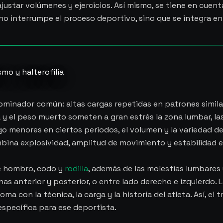
ustar volúmenes y ejercicios. Así mismo, se tiene en cuenta
o interrumpe el proceso deportivo, sino que se integra en 
smo y halterofilia
ominador común: altas cargas repetidas en patrones simila
a y el peso muerto someten a gran estrés la zona lumbar, las 
go menores en ciertos periodos, el volumen y la variedad d
combina explosividad, amplitud de movimiento y estabilidad 
de hombro, codo y
rodilla
, además de las molestias lumbares
anterior y posterior, o entre lado derecho e izquierdo. La
ma con la técnica, la carga y la historia del atleta. Así, el
specífica para ese deportista.