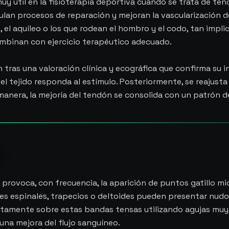
 útil en la fisioterapia deportiva cuando se trata de tend
ulan procesos de reparación y mejoran la vascularización d
 el aquíleo o los que rodean el hombro y el codo, tan impli
mbinan con ejercicio terapéutico adecuado.
an tras una valoración clínica y ecográfica que confirma su
el tejido responda al estímulo. Posteriormente, se reajusta 
 manera, la mejoría del tendón se consolida con un patrón d
za provoca, con frecuencia, la aparición de puntos gatillo 
res espinales, trapecios o deltoides pueden presentar nudo
tamente sobre estas bandas tensas utilizando agujas muy f
una mejora del flujo sanguíneo.