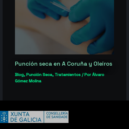
Punción seca en A Coruña y Oleiros
Blog
,
Punción Seca
,
Tratamientos
/ Por
Álvaro
Gómez Molina