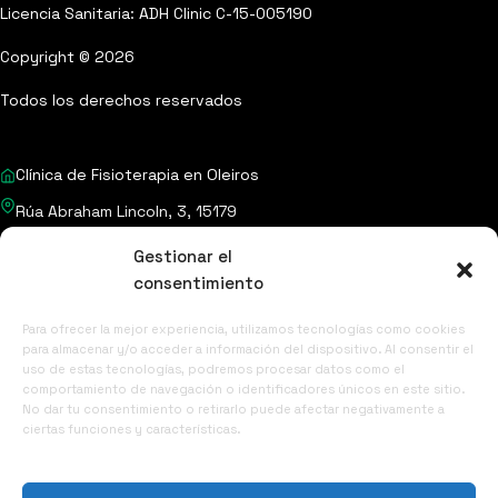
Licencia Sanitaria: ADH Clinic C-15-005190
Copyright © 2026
Todos los derechos reservados
Clínica de Fisioterapia en Oleiros
Rúa Abraham Lincoln, 3, 15179
Oleiros, A Coruña
Gestionar el
consentimiento
658 716 949
info@adhclinica.com
Para ofrecer la mejor experiencia, utilizamos tecnologías como cookies
1ª VALORACIÓN GRATUITA
para almacenar y/o acceder a información del dispositivo. Al consentir el
Aviso Legal
uso de estas tecnologías, podremos procesar datos como el
comportamiento de navegación o identificadores únicos en este sitio.
Política de privacidad
No dar tu consentimiento o retirarlo puede afectar negativamente a
ciertas funciones y características.
Política de cookies
Proceso de compra