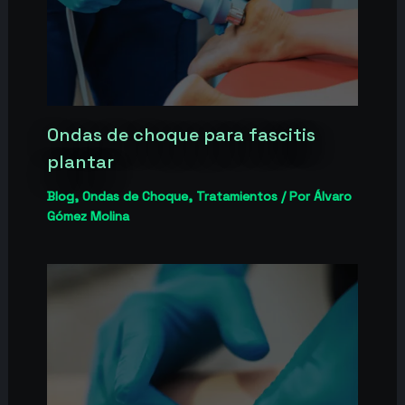
Ondas de choque para fascitis
plantar
Blog
,
Ondas de Choque
,
Tratamientos
/ Por
Álvaro
Gómez Molina